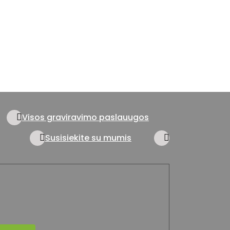
Visos graviravimo paslauugos
Susisiekite su mumis