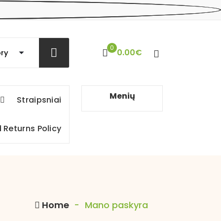
0
0.00
€
Menių
Straipsniai
 Returns Policy
Home
-
Mano paskyra