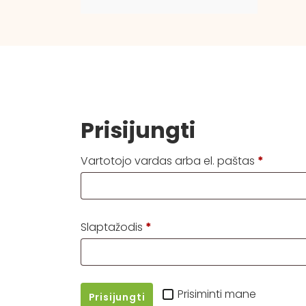
Prisijungti
Privalo
Vartotojo vardas arba el. paštas
*
Privalomas
Slaptažodis
*
Prisiminti mane
Prisijungti