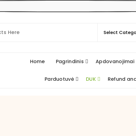
Home
Pagrindinis
Apdovanojimai
Parduotuvė
DUK
Refund and