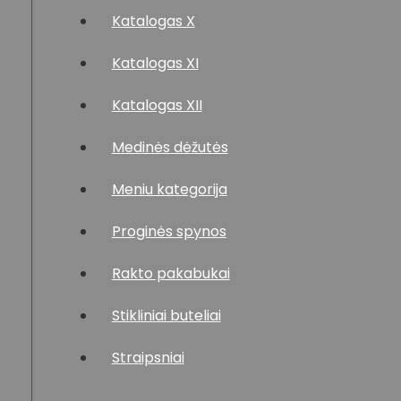
Katalogas X
Katalogas XI
Katalogas XII
Medinės dėžutės
Meniu kategorija
Proginės spynos
Rakto pakabukai
Stikliniai buteliai
Straipsniai