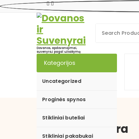
Skip
to
content
Dovanos, apdovanojimai,
suvenyra,i pagal užsakymą
Kategorijos
Uncategorized
Proginės spynos
Stikliniai buteliai
Mano paskyra
Stikliniai pakabukai