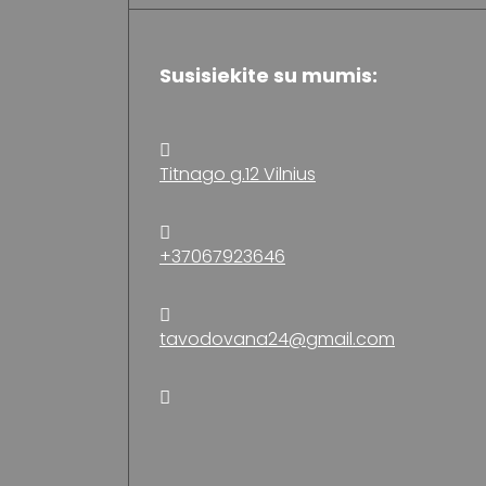
Susisiekite su mumis:
Titnago g.12 Vilnius
+37067923646
tavodovana24@gmail.com