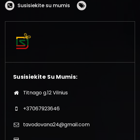
Susisiekite su mumis
Susisiekite Su Mumis:
Titnago g.12 Vilnius
+37067923646
tavodovana24@gmail.com