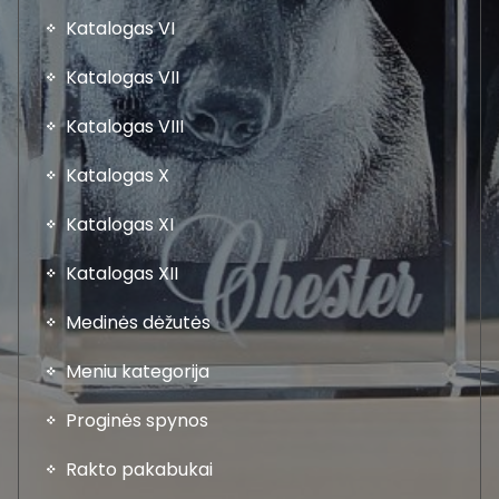
Katalogas VI
Katalogas VII
Katalogas VIII
Katalogas X
Katalogas XI
Katalogas XII
Medinės dėžutės
Meniu kategorija
Proginės spynos
Rakto pakabukai