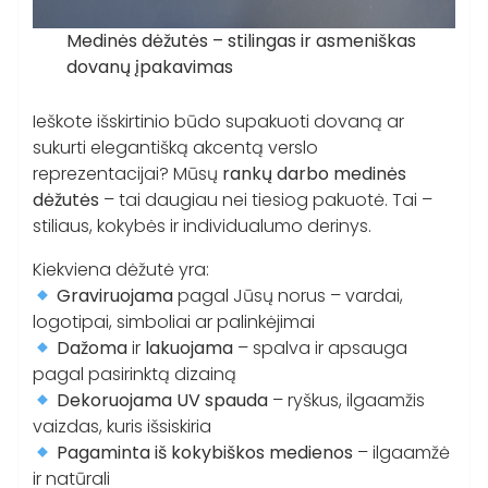
Medinės dėžutės – stilingas ir asmeniškas
dovanų įpakavimas
Ieškote išskirtinio būdo supakuoti dovaną ar
sukurti elegantišką akcentą verslo
reprezentacijai? Mūsų
rankų darbo medinės
dėžutės
– tai daugiau nei tiesiog pakuotė. Tai –
stiliaus, kokybės ir individualumo derinys.
Kiekviena dėžutė yra:
Graviruojama
pagal Jūsų norus – vardai,
logotipai, simboliai ar palinkėjimai
Dažoma
ir
lakuojama
– spalva ir apsauga
pagal pasirinktą dizainą
Dekoruojama UV spauda
– ryškus, ilgaamžis
vaizdas, kuris išsiskiria
Pagaminta iš kokybiškos medienos
– ilgaamžė
ir natūrali