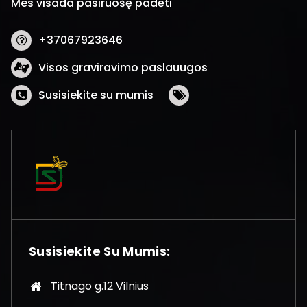
Mes visada pasiruošę padėti
+37067923646
Visos graviravimo paslauugos
Susisiekite su mumis
Susisiekite Su Mumis:
Titnago g.12 Vilnius