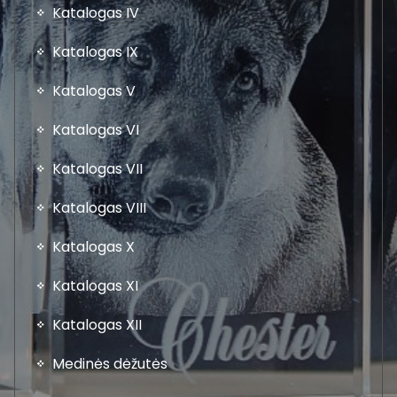
Katalogas IV
Katalogas IX
Katalogas V
Katalogas VI
Katalogas VII
Katalogas VIII
Katalogas X
Katalogas XI
Katalogas XII
Medinės dėžutės