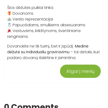
Šios dėžutės puikiai tinka:
Dovanoms
Verslo reprezentacijai
Papuošalams, smulkiems aksesuarams
Vestuvėms, krikštynoms, šventiniams
renginiams
Dovanokite ne tik turinį, bet ir įspūdį.
Medinė
dėžutė su individualiu graviravimu
– tai detalė, kuri
padaro dovaną išskirtine ir įsimintina.
Atgal į menių
0 Comments