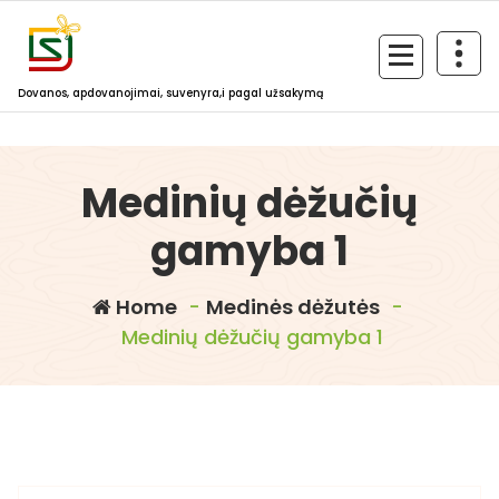
Skip
to
content
Dovanos, apdovanojimai, suvenyra,i pagal užsakymą
Medinių dėžučių
gamyba 1
Home
-
Medinės dėžutės
-
Medinių dėžučių gamyba 1
dovanosirsuvenyrai.lt