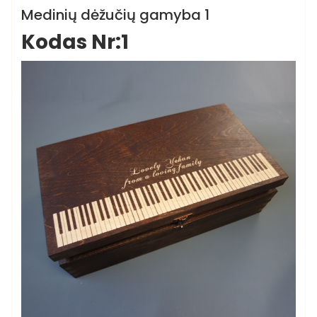
Medinės dėžutės
Medinių dėžučių gamyba 1
Kodas Nr:1