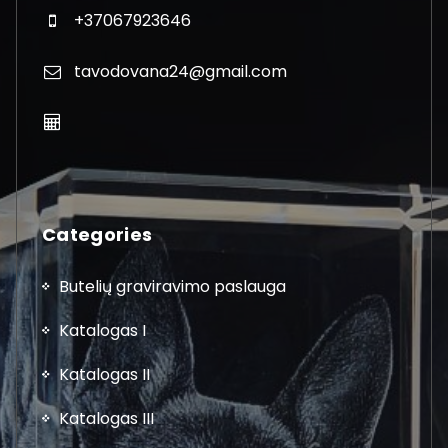
+37067923646
tavodovana24@gmail.com
Categories
Butelių graviravimo paslauga
Katalogas I
Katalogas II
Katalogas III