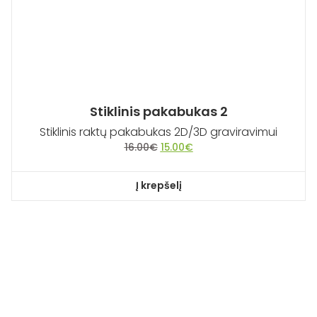
Stiklinis pakabukas 2
Stiklinis raktų pakabukas 2D/3D graviravimui
Original
Current
16.00
€
15.00
€
price
price
was:
is:
Į krepšelį
16.00€.
15.00€.