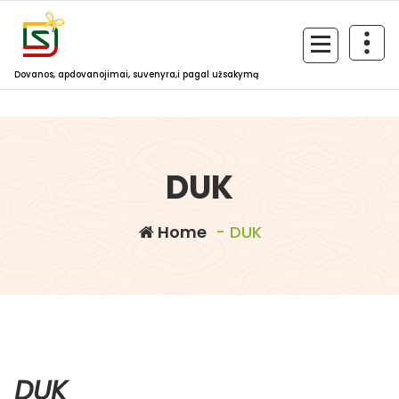
Skip
to
content
Dovanos, apdovanojimai, suvenyra,i pagal užsakymą
DUK
Home
- DUK
DUK