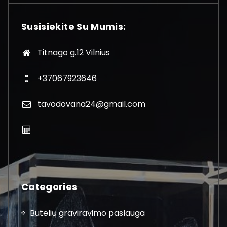
Susisiekite Su Mumis:
Titnago g.12 Vilnius
+37067923646
tavodovana24@gmail.com
Categories
Butelių graviravimo paslauga