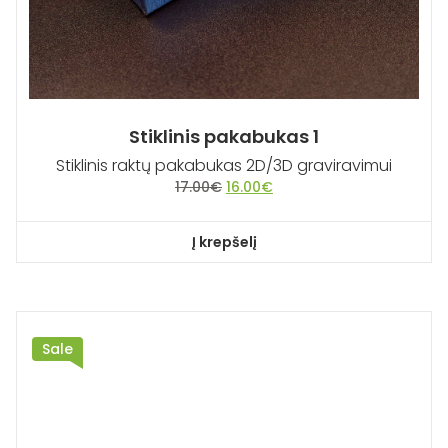
Stiklinis pakabukas 1
Stiklinis raktų pakabukas 2D/3D graviravimui
Original
Current
17.00
€
16.00
€
price
price
was:
is:
Į krepšelį
17.00€.
16.00€.
Sale