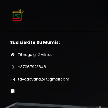
Susisiekite Su Mumis:
Titnago g.12 Vilnius
+37067923646
tavodovana24@gmail.com