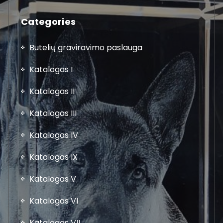
Categories
Butelių graviravimo paslauga
Katalogas I
Katalogas II
Katalogas III
Katalogas IV
Katalogas IX
Katalogas V
Katalogas VI
Katalogas VII