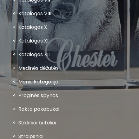
Katalogas VIII
Katalogas X
Katalogas XI
Katalogas XII
Medinės dėžutės
Meniu kategorija
Proginės spynos
Rakto pakabukai
Stikliniai buteliai
Straipsniai