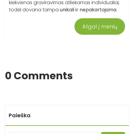
kiekvienas graviravimas atliekamas individualiai,
todėl dovana tampa
unikali ir nepakartojama
.
Atgal į menių
0 Comments
Paieška