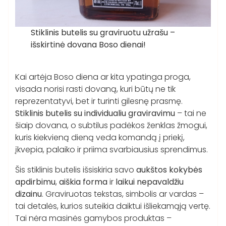
Stiklinis butelis su graviruotu užrašu –
išskirtinė dovana Boso dienai!
Kai artėja Boso diena ar kita ypatinga proga,
visada norisi rasti dovaną, kuri būtų ne tik
reprezentatyvi, bet ir turinti gilesnę prasmę.
Stiklinis butelis su individualiu graviravimu
– tai ne
šiaip dovana, o subtilus padėkos ženklas žmogui,
kuris kiekvieną dieną veda komandą į priekį,
įkvepia, palaiko ir priima svarbiausius sprendimus.
Šis stiklinis butelis išsiskiria savo
aukštos kokybės
apdirbimu
,
aiškia forma
ir
laikui nepavaldžiu
dizainu
. Graviruotas tekstas, simbolis ar vardas –
tai detalės, kurios suteikia daiktui išliekamąją vertę.
Tai nėra masinės gamybos produktas –