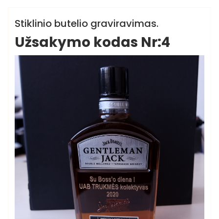
Butelių graviravimo paslauga
Stiklinio butelio graviravimas.
Užsakymo kodas Nr:4