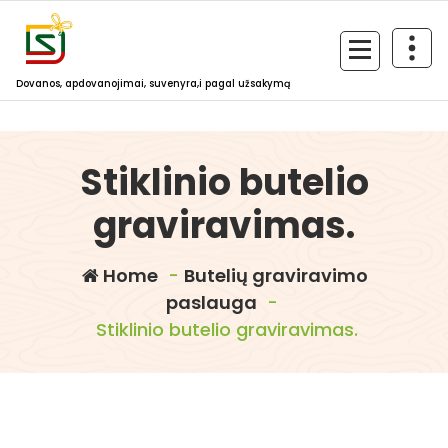
Skip
to
content
Dovanos, apdovanojimai, suvenyra,i pagal užsakymą
Stiklinio butelio
graviravimas.
Home
-
Butelių graviravimo
paslauga
-
Stiklinio butelio graviravimas.
dovanosirsuvenyrai.lt