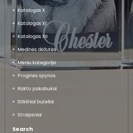
Katalogas X
Katalogas XI
Katalogas XII
Medinės dėžutės
Meniu kategorija
Proginės spynos
Rakto pakabukai
Stikliniai buteliai
Straipsniai
Search