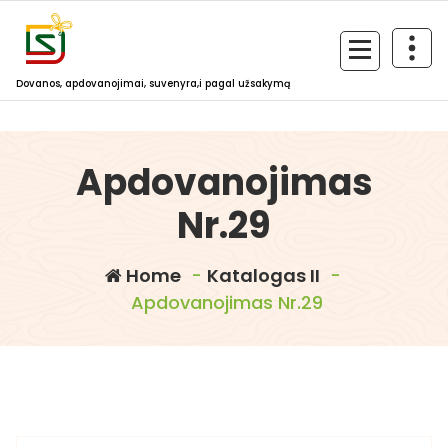
Skip
to
content
Dovanos, apdovanojimai, suvenyra,i pagal užsakymą
Apdovanojimas
Nr.29
Home
-
Katalogas II
-
Apdovanojimas Nr.29
dovanosirsuvenyrai.lt