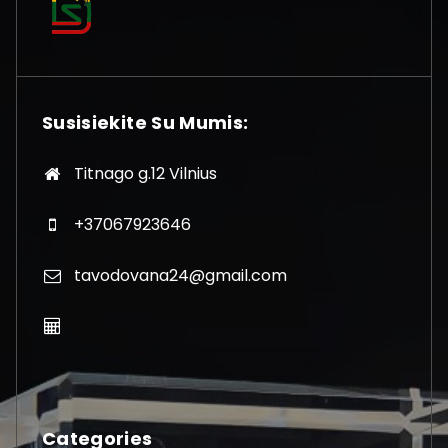
Susisiekite Su Mumis:
Titnago g.12 Vilnius
+37067923646
tavodovana24@gmail.com
Categories