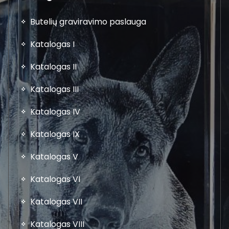
Butelių graviravimo paslauga
Katalogas I
Katalogas II
Katalogas III
Katalogas IV
Katalogas IX
Katalogas V
Katalogas VI
Katalogas VII
Katalogas VIII