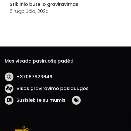
Stiklinio butelio graviravimas.
6 rugpjūčio, 2025
Mes visada pasiruošę padėti
+37067923646
Visos graviravimo paslauugos
Susisiekite su mumis