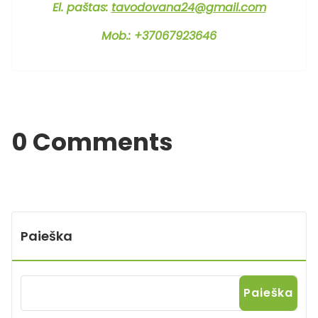
El. paštas:
tavodovana24@gmail.com
Mob.: +37067923646
0 Comments
Paieška
Paieška