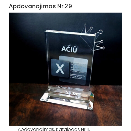
Katalogas II
Apdovanojimas Nr.29
Apdovanojimas. Katalogas Nr: II.