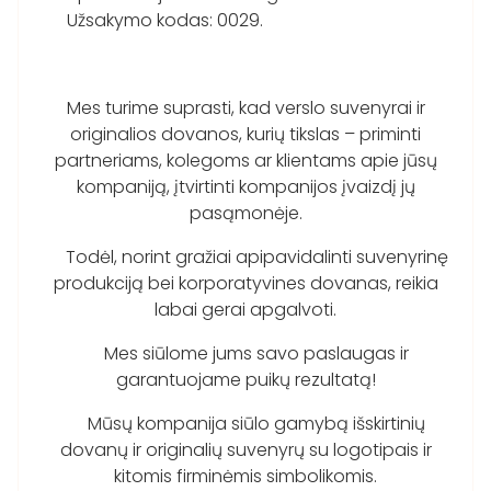
Užsakymo kodas: 0029.
Mes turime suprasti, kad verslo suvenyrai ir
originalios dovanos, kurių tikslas – priminti
partneriams, kolegoms ar klientams apie jūsų
kompaniją, įtvirtinti kompanijos įvaizdį jų
pasąmonėje.
Todėl, norint gražiai apipavidalinti suvenyrinę
produkciją bei korporatyvines dovanas, reikia
labai gerai apgalvoti.
Mes siūlome jums savo paslaugas ir
garantuojame puikų rezultatą!
Mūsų kompanija siūlo gamybą išskirtinių
dovanų ir originalių suvenyrų su logotipais ir
kitomis firminėmis simbolikomis.