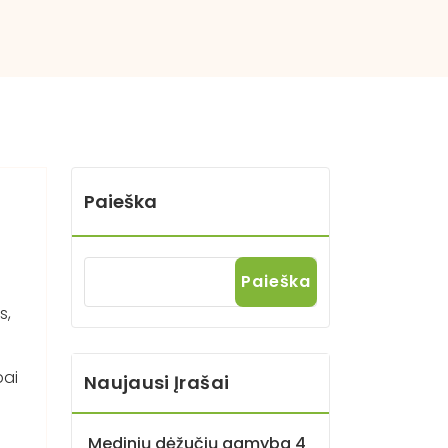
Paieška
Paieška
s,
bai
Naujausi Įrašai
Medinių dėžučių gamyba 4