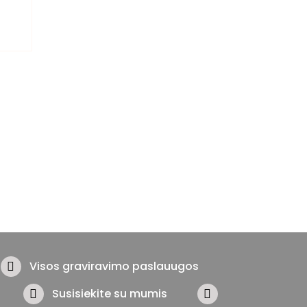
Visos graviravimo paslauugos
Susisiekite su mumis