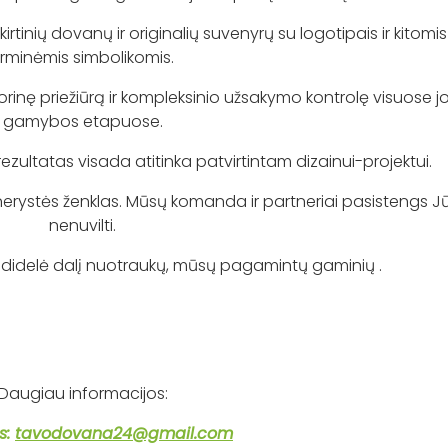
nių dovanų ir originalių suvenyrų su logotipais ir kitomis
irminėmis simbolikomis.
inę priežiūrą ir kompleksinio užsakymo kontrolę visuose j
gamybos etapuose.
ltatas visada atitinka patvirtintam dizainui-projektui.
stės ženklas. Mūsų komanda ir partneriai pasistengs J
nenuvilti.
didelė dalį nuotraukų, mūsų pagamintų gaminių .
Daugiau informacijos:
s:
tavodovana24@gmail.com