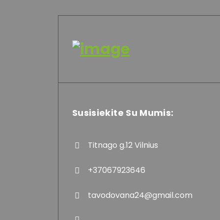
Susisiekite Su Mumis:
Titnago g.12 Vilnius
+37067923646
tavodovana24@gmail.com