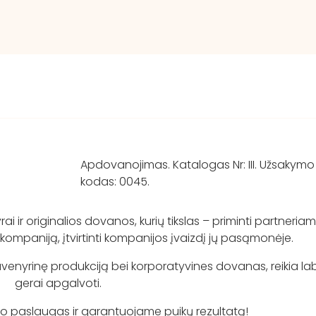
Apdovanojimas. Katalogas Nr: III. Užsakymo
kodas: 0045.
i ir originalios dovanos, kurių tikslas – priminti partneriam
kompaniją, įtvirtinti kompanijos įvaizdį jų pasąmonėje.
uvenyrinę produkciją bei korporatyvines dovanas, reikia la
gerai apgalvoti.
paslaugas ir garantuojame puikų rezultatą!