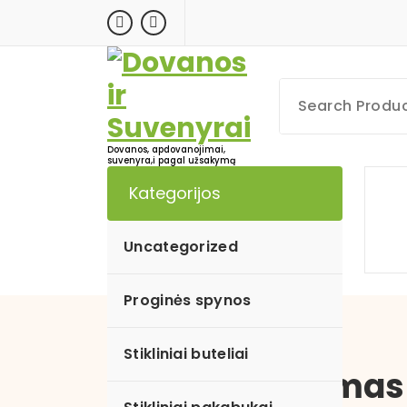
Skip
to
content
Dovanos, apdovanojimai,
suvenyra,i pagal užsakymą
Kategorijos
Uncategorized
Proginės spynos
Stikliniai buteliai
Apdovanojimas 