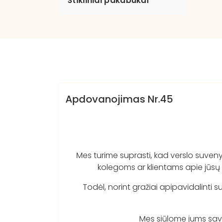
Stikliniai pakabukai
dovanosirsuvenyrai.lt
Katalogas III
Apdovanojimas Nr.45
Mes turime suprasti, kad verslo suvenyra
kolegoms ar klientams apie jūsų 
Todėl, norint gražiai apipavidalinti s
Mes siūlome jums savo 