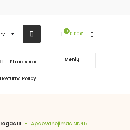
0
0.00
€
Menių
Straipsniai
 Returns Policy
logas III
-
Apdovanojimas Nr.45