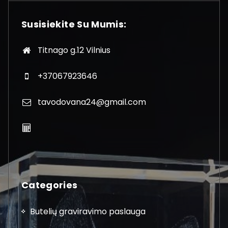
Susisiekite Su Mumis:
Titnago g.12 Vilnius
+37067923646
tavodovana24@gmail.com
Categories
Butelių graviravimo paslauga