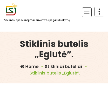
Skip
to
content
Dovanos, apdovanojimai, suvenyra,i pagal užsakymą
Stiklinis butelis
„Eglutė”.
Home
-
Stikliniai buteliai
-
Stiklinis butelis „Eglutė”.
dovanosirsuvenyrai.lt