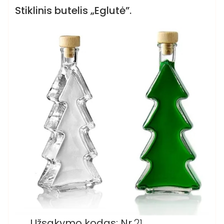
Stikliniai buteliai
Stiklinis butelis „Eglutė”.
Užsakymo kodas: Nr.
21