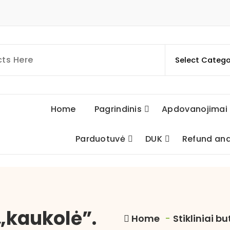
Home
Pagrindinis
Apdovanojimai
Parduotuvė
DUK
Refund and
 „kaukolė”.
Home
-
Stikliniai bu