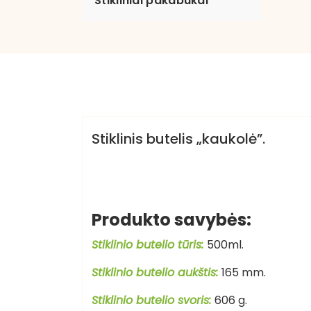
Stikliniai pakabukai
dovanosirsuvenyrai.lt
Stikliniai buteliai
Stiklinis butelis „kaukolė”.
Produkto savybės:
Stiklinio butelio tūris:
500ml.
Stiklinio butelio aukštis:
165
mm.
Stiklinio butelio svoris:
606
g.