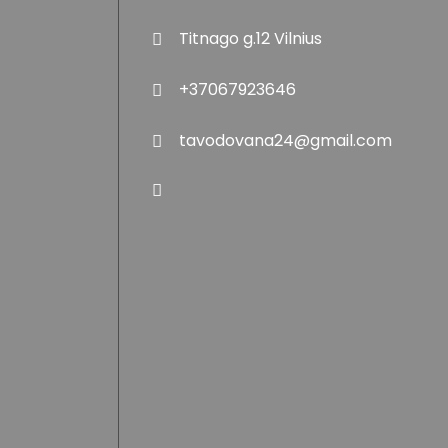
Titnago g.12 Vilnius
+37067923646
tavodovana24@gmail.com