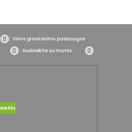
Visos graviravimo paslauugos
Susisiekite su mumis