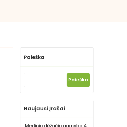
Paieška
Paieška
Naujausi Įrašai
Medinių dėžučių gamyba 4