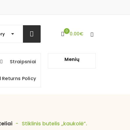
0
0.00
€
Menių
Straipsniai
 Returns Policy
teliai
-
Stiklinis butelis „kaukolė”.