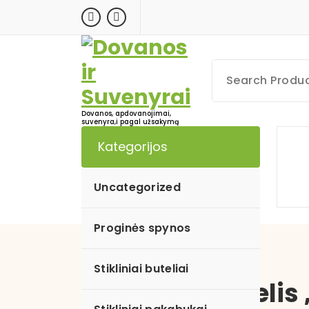
Skip
to
content
Dovanos, apdovanojimai,
suvenyra,i pagal užsakymą
Kategorijos
Uncategorized
Proginės spynos
Stikliniai buteliai
Stiklinis butelis