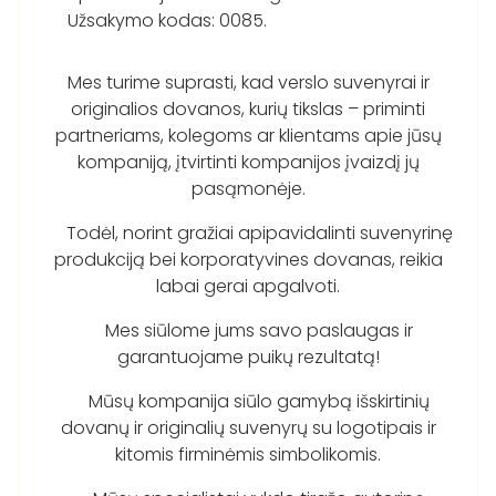
Užsakymo kodas: 0085.
Mes turime suprasti, kad verslo suvenyrai ir
originalios dovanos, kurių tikslas – priminti
partneriams, kolegoms ar klientams apie jūsų
kompaniją, įtvirtinti kompanijos įvaizdį jų
pasąmonėje.
Todėl, norint gražiai apipavidalinti suvenyrinę
produkciją bei korporatyvines dovanas, reikia
labai gerai apgalvoti.
Mes siūlome jums savo paslaugas ir
garantuojame puikų rezultatą!
Mūsų kompanija siūlo gamybą išskirtinių
dovanų ir originalių suvenyrų su logotipais ir
kitomis firminėmis simbolikomis.