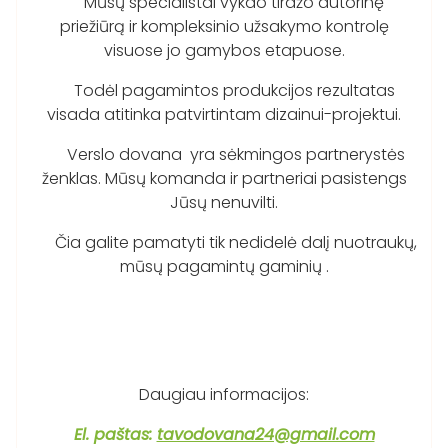
Mūsų specialistai vykdo tiražo autorinę
priežiūrą ir kompleksinio užsakymo kontrolę
visuose jo gamybos etapuose.
Todėl pagamintos produkcijos rezultatas
visada atitinka patvirtintam dizainui-projektui.
Verslo dovana yra sėkmingos partnerystės
ženklas. Mūsų komanda ir partneriai pasistengs
Jūsų nenuvilti.
Čia galite pamatyti tik nedidelė dalį nuotraukų,
mūsų pagamintų gaminių .
Daugiau informacijos:
El. paštas:
tavodovana24@gmail.com