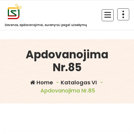
Skip
to
content
Dovanos, apdovanojimai, suvenyra,i pagal užsakymą
Apdovanojima
Nr.85
Home
-
Katalogas VI
-
Apdovanojima Nr.85
dovanosirsuvenyrai.lt