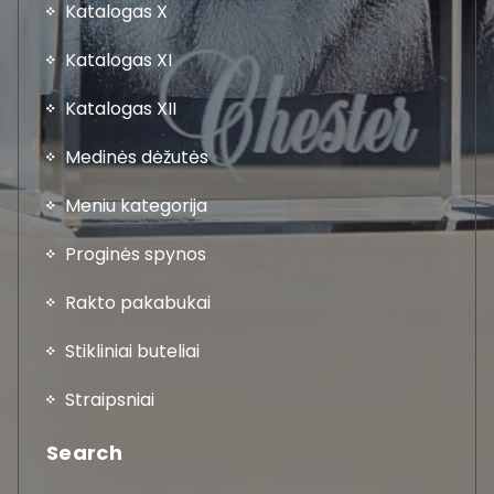
Katalogas X
Katalogas XI
Katalogas XII
Medinės dėžutės
Meniu kategorija
Proginės spynos
Rakto pakabukai
Stikliniai buteliai
Straipsniai
Search