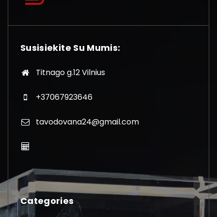
Susisiekite Su Mumis:
Titnago g.12 Vilnius
+37067923646
tavodovana24@gmail.com
Categories