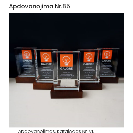
Katalogas VI
Apdovanojima Nr.85
Apdovanojimas. Katalogas Nr: VI.