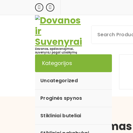
Skip
to
content
Dovanos, apdovanojimai,
suvenyra,i pagal užsakymą
Kategorijos
Uncategorized
Proginės spynos
Stikliniai buteliai
Apdovanojimas 