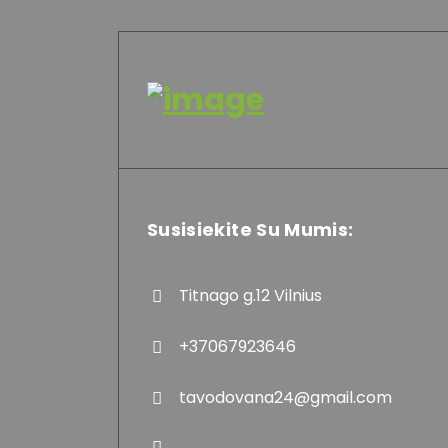
Susisiekite Su Mumis:
Titnago g.12 Vilnius
+37067923646
tavodovana24@gmail.com