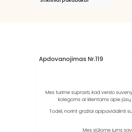
Stikliniai pakabukai
dovanosirsuvenyrai.lt
Katalogas VIII
Apdovanojimas Nr.119
Mes turime suprasti, kad verslo suvenyra
kolegoms ar klientams apie jūsų 
Todėl, norint gražiai apipavidalinti s
Mes siūlome jums savo 