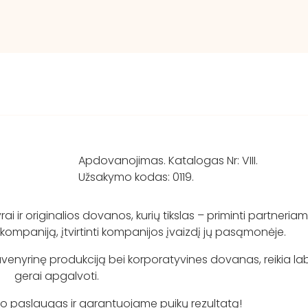
Apdovanojimas. Katalogas Nr: VIII.
Užsakymo kodas: 0119.
i ir originalios dovanos, kurių tikslas – priminti partneriam
kompaniją, įtvirtinti kompanijos įvaizdį jų pasąmonėje.
uvenyrinę produkciją bei korporatyvines dovanas, reikia la
gerai apgalvoti.
paslaugas ir garantuojame puikų rezultatą!