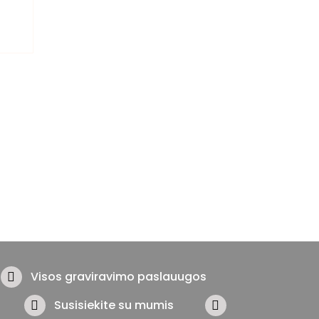
Visos graviravimo paslauugos
Susisiekite su mumis