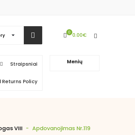
0
0.00
€
Menių
Straipsniai
 Returns Policy
ogas VIII
-
Apdovanojimas Nr.119