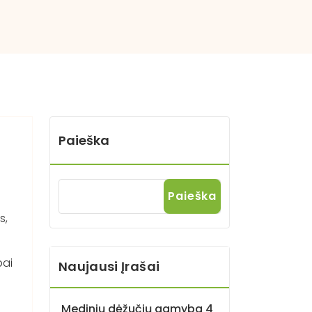
Paieška
Paieška
s,
bai
Naujausi Įrašai
Medinių dėžučių gamyba 4