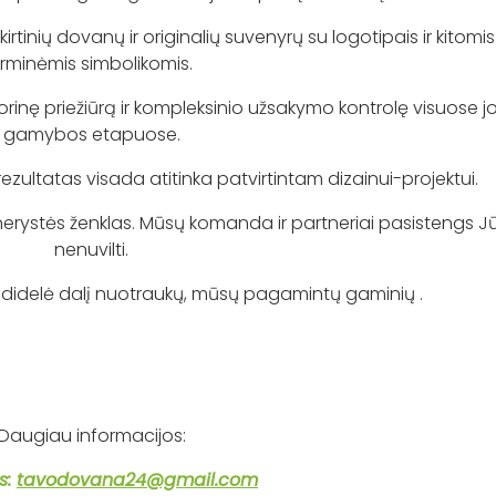
nių dovanų ir originalių suvenyrų su logotipais ir kitomis
irminėmis simbolikomis.
inę priežiūrą ir kompleksinio užsakymo kontrolę visuose j
gamybos etapuose.
ltatas visada atitinka patvirtintam dizainui-projektui.
stės ženklas. Mūsų komanda ir partneriai pasistengs J
nenuvilti.
didelė dalį nuotraukų, mūsų pagamintų gaminių .
Daugiau informacijos:
s:
tavodovana24@gmail.com