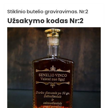
Butelių graviravimo paslauga
Stiklinio butelio graviravimas. Nr:2
Užsakymo kodas Nr:2