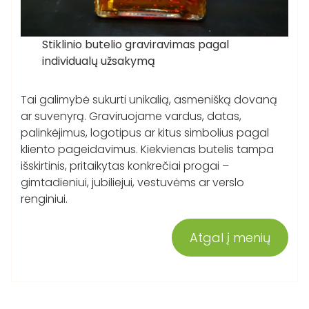
Stiklinio butelio graviravimas pagal
individualų užsakymą
Tai galimybė sukurti unikalią, asmenišką dovaną
ar suvenyrą. Graviruojame vardus, datas,
palinkėjimus, logotipus ar kitus simbolius pagal
kliento pageidavimus. Kiekvienas butelis tampa
išskirtinis, pritaikytas konkrečiai progai –
gimtadieniui, jubiliejui, vestuvėms ar verslo
renginiui.
Atgal į menių