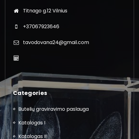
Titnago g.12 Vilnius
+37067923646
tavodovana24@gmail.com
Categories
Butelių graviravimo paslauga
Katalogas I
Katalogas II