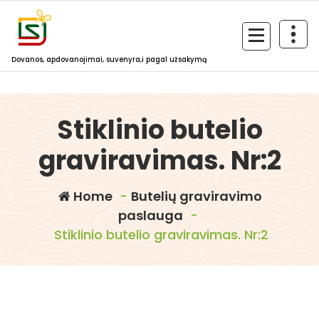
Skip
to
content
Dovanos, apdovanojimai, suvenyra,i pagal užsakymą
Stiklinio butelio
graviravimas. Nr:2
Home
-
Butelių graviravimo
paslauga
-
Stiklinio butelio graviravimas. Nr:2
dovanosirsuvenyrai.lt