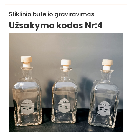
Butelių graviravimo paslauga
Stiklinio butelio graviravimas.
Užsakymo kodas Nr:4