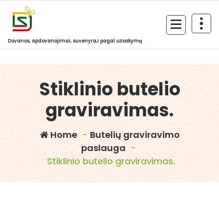
Skip
to
content
Dovanos, apdovanojimai, suvenyra,i pagal užsakymą
Stiklinio butelio
graviravimas.
Home
-
Butelių graviravimo
paslauga
-
Stiklinio butelio graviravimas.
dovanosirsuvenyrai.lt