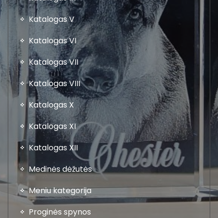
Katalogas V
Katalogas VI
Katalogas VII
Katalogas VIII
Katalogas X
Katalogas XI
Katalogas XII
Medinės dėžutės
Meniu kategorija
Proginės spynos