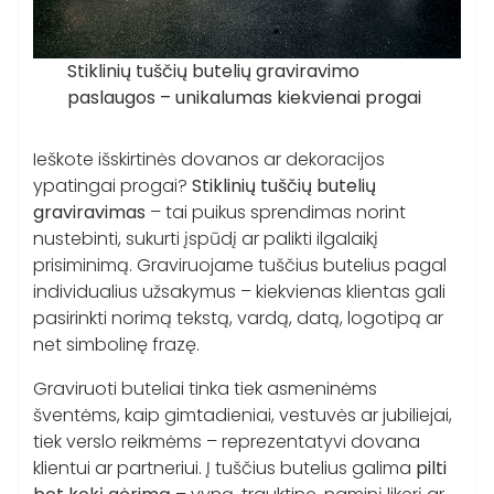
Stiklinių tuščių butelių graviravimo
paslaugos – unikalumas kiekvienai progai
Ieškote išskirtinės dovanos ar dekoracijos
ypatingai progai?
Stiklinių tuščių butelių
graviravimas
– tai puikus sprendimas norint
nustebinti, sukurti įspūdį ar palikti ilgalaikį
prisiminimą. Graviruojame tuščius butelius pagal
individualius užsakymus – kiekvienas klientas gali
pasirinkti norimą tekstą, vardą, datą, logotipą ar
net simbolinę frazę.
Graviruoti buteliai tinka tiek asmeninėms
šventėms, kaip gimtadieniai, vestuvės ar jubiliejai,
tiek verslo reikmėms – reprezentatyvi dovana
klientui ar partneriui. Į tuščius butelius galima
pilti