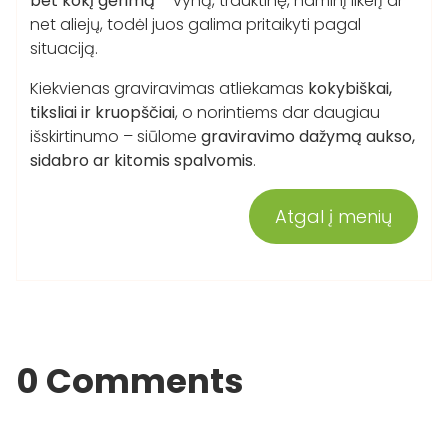
bet kokį gėrimą
– vyną, trauktinę, naminį likerį ar
net aliejų, todėl juos galima pritaikyti pagal
situaciją.
Kiekvienas graviravimas atliekamas
kokybiškai,
tiksliai ir kruopščiai
, o norintiems dar daugiau
išskirtinumo – siūlome
graviravimo dažymą aukso,
sidabro ar kitomis spalvomis
.
Atgal į menių
0 Comments