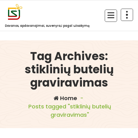
Skip
to
content
Dovanos, apdovanojimai, suvenyra,i pagal užsakymą
Tag Archives:
stiklinių butelių
graviravimas
,
butelių graviravimas
dovanų
,
graviravimas
giluminis
Home
-
,
graviravimas
graviruotos
Posts tagged "stiklinių butelių
,
dovanos
individualus
graviravimas"
,
graviravimas
lazerinis
dovanosirsuvenyrai.lt
,
graviravimas
personalizuoti
,
buteliai
stiklinių butelių