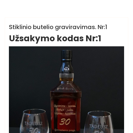
,
,
graviravimas
verslo dovanos
vestuvinės dovanos
Butelių graviravimo paslauga
Stiklinio butelio graviravimas. Nr:1
Užsakymo kodas Nr:1