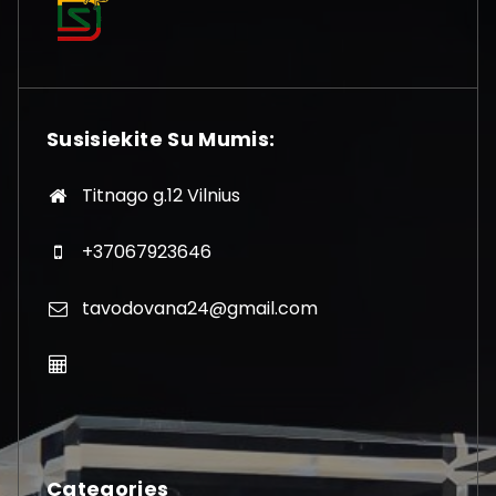
Susisiekite Su Mumis:
Titnago g.12 Vilnius
+37067923646
tavodovana24@gmail.com
Categories