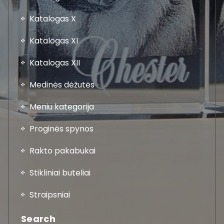
Katalogas X
Katalogas XI
Katalogas XII
Medinės dėžutės
Meniu kategorija
Proginės spynos
Rakto pakabukai
Stikliniai buteliai
Straipsniai
Search