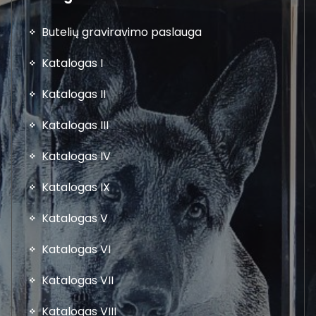
Butelių graviravimo paslauga
Katalogas I
Katalogas II
Katalogas III
Katalogas IV
Katalogas IX
Katalogas V
Katalogas VI
Katalogas VII
Katalogas VIII